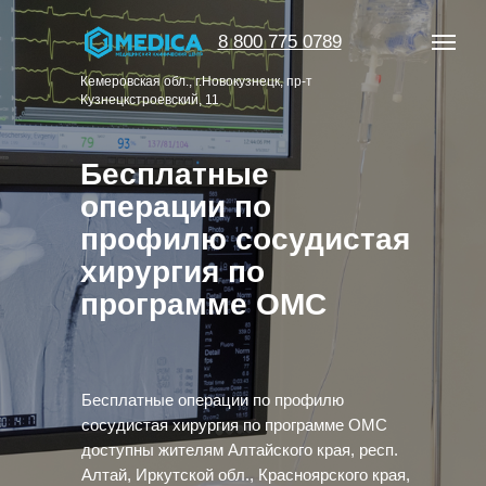
8 800 775 0789
Кемеровская обл., г.Новокузнецк, пр-т
Кузнецкстроевский, 11
Бесплатные
операции
по
профилю сосудистая
хирургия по
программе ОМС
Бесплатные операции по профилю
сосудистая хирургия по программе ОМС
доступны жителям Алтайского края, респ.
Алтай, Иркутской обл., Красноярского края,