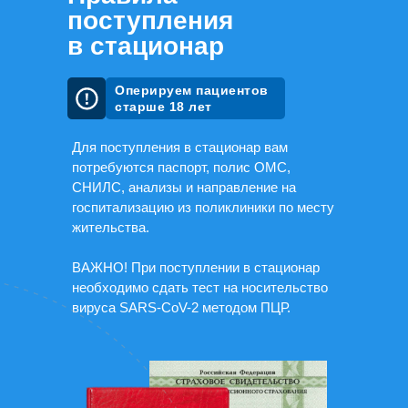
поступления
Атеросклероз — скрытое
в стационар
заболевание, которое может
привести к инфаркту
Оперируем пациентов
Золоев Дмитрий Георгиевич, заведующий
отделением сосудистой хирургии - стационара
старше 18 лет
Для поступления в стационар вам
потребуются паспорт, полис ОМС,
СНИЛС, анализы и направление на
Смотреть все подкасты
госпитализацию из поликлиники по месту
жительства.
ВАЖНО! При поступлении в стационар
необходимо сдать тест на носительство
вируса SARS-CoV-2 методом ПЦР.