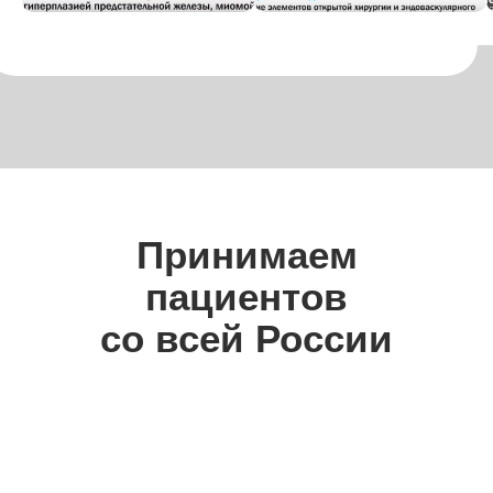
Как получить
качественную
медицинскую
помощь по ОМС
Принимаем
в частной
пациентов
клинике
со всей России
Интервью с руководителем отдела
по работе с пациентами
Medica в Новокузнецке —
Екатериной
Андреевной Бекреневой