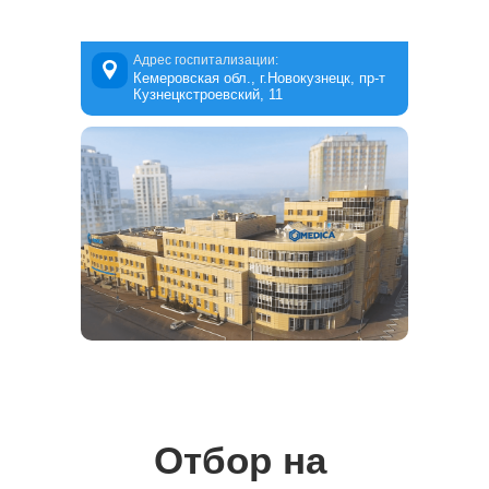
Адрес госпитализации:
Кемеровская обл., г.Новокузнецк, пр-т
Кузнецкстроевский, 11
Из подкаста вы узнаете:
Какие услуги можно получить
бесплатно по ОМС в Medica
Полный путь пациента
от первоначальной консультации по телефону
до выписки после лечения
Какие потребуются документы,
анализы перед госпитализацией
и другие вопросы
Отбор на