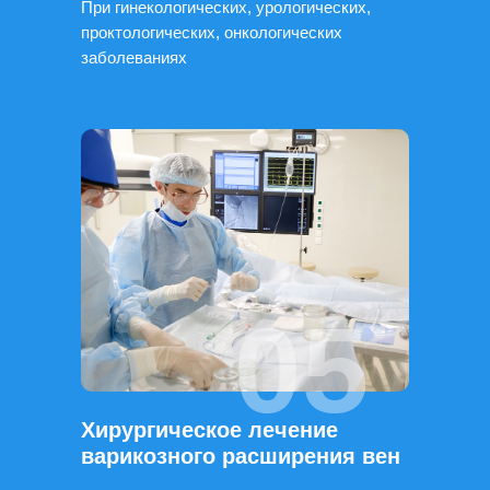
При гинекологических, урологических,
проктологических, онкологических
заболеваниях
05
Хирургическое лечение
варикозного расширения вен